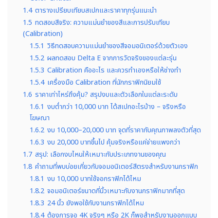
1.4
ตารางเปรียบเทียบสเปกและราคาทุกรุ่นแนะนำ
1.5
ทดสอบสีจริง: ความแม่นยำของสีและการปรับเทียบ
(Calibration)
1.5.1
วิธีทดสอบความแม่นยำของสีจอมอนิเตอร์ด้วยตัวเอง
1.5.2
ผลทดสอบ Delta E จากการวัดจริงของแต่ละรุ่น
1.5.3
Calibration คืออะไร และควรทำเองหรือให้ช่างทำ
1.5.4
เครื่องมือ Calibration ที่นักกราฟิกนิยมใช้
1.6
ราคาเท่าไหร่ถึงคุ้ม? สรุปงบและตัวเลือกในแต่ละระดับ
1.6.1
งบต่ำกว่า 10,000 บาท ได้สเปกอะไรบ้าง – จริงหรือ
โฆษณา
1.6.2
งบ 10,000–20,000 บาท จุดที่ราคากับคุณภาพลงตัวที่สุด
1.6.3
งบ 20,000 บาทขึ้นไป คุ้มจริงหรือแค่จ่ายแพงกว่า
1.7
สรุป: เลือกงบไหนให้เหมาะกับประเภทงานของคุณ
1.8
คำถามที่พบบ่อยเกี่ยวกับจอมอนิเตอร์สีตรงสำหรับงานกราฟิก
1.8.1
งบ 10,000 บาทใช้จอกราฟิกได้ไหม
1.8.2
จอมอนิเตอร์ขนาดกี่นิ้วเหมาะกับงานกราฟิกมากที่สุด
1.8.3
24 นิ้ว ยังพอใช้กับงานกราฟิกได้ไหม
1.8.4
ต้องการจอ 4K จริงๆ หรือ 2K ก็พอสำหรับงานออกแบบ