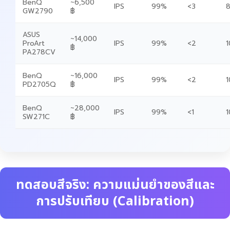
BenQ
~6,500
IPS
99%
<3
8
GW2790
฿
ASUS
~14,000
ProArt
IPS
99%
<2
1
฿
PA278CV
BenQ
~16,000
IPS
99%
<2
1
PD2705Q
฿
BenQ
~28,000
IPS
99%
<1
1
SW271C
฿
ทดสอบสีจริง: ความแม่นยำของสีและ
การปรับเทียบ (Calibration)